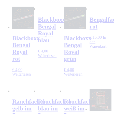
Blackboxx
Bengalfa
Bengal
rot
Royal
Blackboxx
Blackboxx
€
15,00
In
blau
den
Bengal
Bengal
Warenkorb
Royal
Royal
€
4,00
Weiterlesen
rot
grün
€
4,00
€
4,00
Weiterlesen
Weiterlesen
Rauchfackel
Rauchfackel
Rauchfackel
gelb im
blau im
weiß im