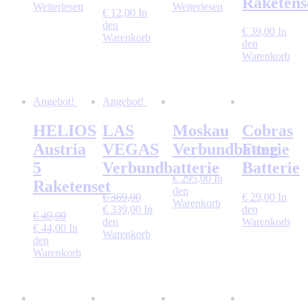
Raketens
Weiterlesen
Weiterlesen
€
12,00
In
den
€
39,00
In
Warenkorb
den
Warenkorb
Angebot!
Angebot!
HELIOS
LAS
Moskau
Cobras
Austria
VEGAS
Verbundbatterie
Fang
5
Verbundbatterie
Batterie
€
295,00
In
Raketenset
den
€
369,00
€
29,00
In
Warenkorb
Ursprünglicher
Aktueller
€
339,00
In
den
€
49,00
Preis
Preis
den
Warenkorb
Ursprünglicher
Aktueller
€
44,00
In
war:
ist:
Warenkorb
Preis
Preis
den
€ 369,00
€ 339,00.
war:
ist:
Warenkorb
€ 49,00
€ 44,00.