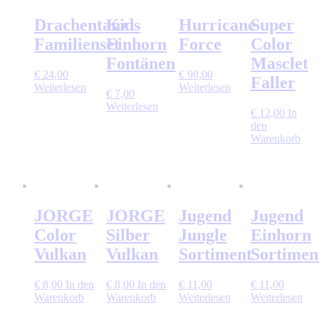
Drachentanz
Kids
Hurricane
Super
Familienset
Einhorn
Force
Color
Fontänen
Masclet
€
24,00
€
98,00
Faller
Weiterlesen
Weiterlesen
€
7,00
Weiterlesen
€
12,00
In
den
Warenkorb
JORGE
JORGE
Jugend
Jugend
Color
Silber
Jungle
Einhorn
Vulkan
Vulkan
Sortiment
Sortimen
€
8,00
In den
€
8,00
In den
€
11,00
€
11,00
Warenkorb
Warenkorb
Weiterlesen
Weiterlesen