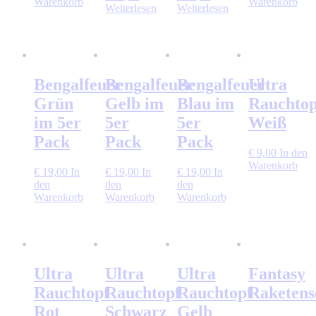
Warenkorb
Warenkorb
Weiterlesen
Weiterlesen
Bengalfeuer
Bengalfeuer
Bengalfeuer
Ultra
Grün
Gelb im
Blau im
Rauchtop
im 5er
5er
5er
Weiß
Pack
Pack
Pack
€
9,00
In den
Warenkorb
€
19,00
In
€
19,00
In
€
19,00
In
den
den
den
Warenkorb
Warenkorb
Warenkorb
Ultra
Ultra
Ultra
Fantasy
Rauchtopf
Rauchtopf
Rauchtopf
Raketens
Rot
Schwarz
Gelb