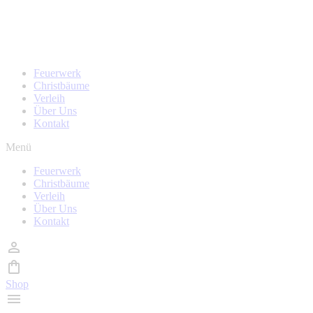
Zum
Homepage wird in kürze überarbeitet, während der Zeit
Inhalt
sind auch keine Bestellungen möglich!
wechseln
Feuerwerk
Christbäume
Verleih
Über Uns
Kontakt
Menü
Feuerwerk
Christbäume
Verleih
Über Uns
Kontakt
Shop