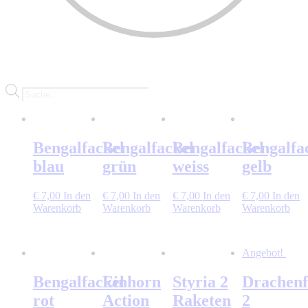
Products
search
Bengalfackel
Bengalfackel
Bengalfackel
Bengalfa
blau
grün
weiss
gelb
€
7,00
In den
€
7,00
In den
€
7,00
In den
€
7,00
In den
Warenkorb
Warenkorb
Warenkorb
Warenkorb
Angebot!
Bengalfackel
Einhorn
Styria 2
Drachenf
rot
Action
Raketen
2