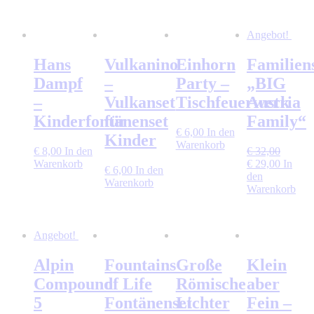
Angebot!
Hans
Vulkanino
Einhorn
Familien
Dampf
–
Party –
„BIG
–
Vulkanset
Tischfeuerwerk
Austria
Kinderfontänenset
für
Family“
€
6,00
In den
Kinder
Warenkorb
€
8,00
In den
€
32,00
Ursprünglicher
Aktuell
Warenkorb
€
29,00
In
€
6,00
In den
Preis
Preis
den
Warenkorb
war:
ist:
Warenkorb
€ 32,00
€ 29,00
Angebot!
Alpin
Fountains
Große
Klein
Compound
of Life
Römische
aber
5
Fontänenset
Lichter
Fein –