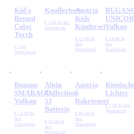
Kid´s
Knallerbsen
Austria
BUGAN
Bengal
Kids
UNICO
€
2,00
In den
Color
Kinderset
Vulkan
Warenkorb
Torch
€
12,00
In
€
14,00
In
den
den
€
7,00
Warenkorb
Warenkorb
Weiterlesen
Bugano
Alpin
Austria
Römisch
SMARAGD
Collection
6
Lichter
Vulkan
53
Raketenset
€
7,00
In den
Batterie
Warenkorb
€
14,00
In
€
69,00
In
den
den
€
54,00
In
Warenkorb
Warenkorb
den
Warenkorb