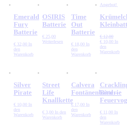
Angebot!
Emerald
OSIRIS
Time
Krümelc
Fury
Batterie
Out
Kleinbatt
Batterie
Batterie
€
25,00
€
12,00
Ursprünglicher
Aktuell
Weiterlesen
€
10,00
In
€
32,00
In
€
18,00
In
Preis
Preis
den
den
den
war:
ist:
Warenkorb
Warenkorb
Warenkorb
€ 12,00
€ 10,00
Silver
Street
Calvera
Cracklin
Pirate
Life
Fontänenbatterie
Bird –
Knallkette
Feuervog
€
10,00
In
€
17,00
In
den
den
€
3,00
In den
€
11,00
In
Warenkorb
Warenkorb
Warenkorb
den
Warenkorb