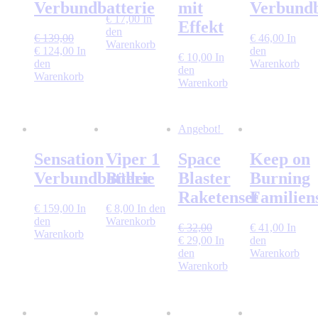
Verbundbatterie
mit
Verbundb
€
17,00
In
Effekt
den
€
139,00
€
46,00
In
Warenkorb
Ursprünglicher
Aktueller
€
124,00
In
den
€
10,00
In
Preis
Preis
den
Warenkorb
den
war:
ist:
Warenkorb
Warenkorb
€ 139,00
€ 124,00.
Angebot!
Sensation
Viper 1
Space
Keep on
Verbundbatterie
Böller
Blaster
Burning
Raketenset
Familien
€
159,00
In
€
8,00
In den
den
Warenkorb
€
32,00
€
41,00
In
Warenkorb
Ursprünglicher
Aktueller
€
29,00
In
den
Preis
Preis
den
Warenkorb
war:
ist:
Warenkorb
€ 32,00
€ 29,00.