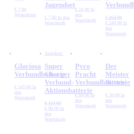
Jugendset
Verbundb
€
7,00
€
16,00
In
Weiterlesen
den
€
7,00
In den
€
264,00
Warenkorb
Ursprünglicher
Aktuel
Warenkorb
€
249,00
In
Preis
Preis
den
war:
ist:
Warenkorb
€ 264,00
€ 249,
Angebot!
Gloriosa
Super
Pyro
Der
Verbundbatterie
Charger
Pracht
Meister
Verbund-
Verbundbatterie
Batterie
€
145,00
In
Aktionsbatterie
den
€
69,00
In
€
38,00
In
Warenkorb
den
den
€
119,00
Warenkorb
Warenkorb
Ursprünglicher
Aktueller
€
98,00
In
Preis
Preis
den
war:
ist:
Warenkorb
€ 119,00
€ 98,00.