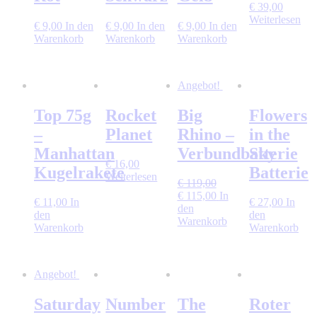
€
39,00
Weiterlesen
€
9,00
In den
€
9,00
In den
€
9,00
In den
Warenkorb
Warenkorb
Warenkorb
Angebot!
Top 75g
Rocket
Big
Flowers
–
Planet
Rhino –
in the
Manhattan
Verbundbatterie
Sky
€
16,00
Kugelrakete
Batterie
Weiterlesen
€
119,00
Ursprünglicher
Aktueller
€
115,00
In
€
11,00
In
€
27,00
In
Preis
Preis
den
den
den
war:
ist:
Warenkorb
Warenkorb
Warenkorb
€ 119,00
€ 115,00.
Angebot!
Saturday
Number
The
Roter