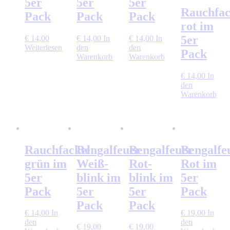
5er
5er
5er
Rauchfac
Pack
Pack
Pack
rot im
5er
€
14,00
€
14,00
In
€
14,00
In
Weiterlesen
den
den
Pack
Warenkorb
Warenkorb
€
14,00
In
den
Warenkorb
Rauchfackel
Bengalfeuer
Bengalfeuer
Bengalfe
grün im
Weiß-
Rot-
Rot im
5er
blink im
blink im
5er
Pack
5er
5er
Pack
Pack
Pack
€
14,00
In
€
19,00
In
den
den
€
19,00
€
19,00