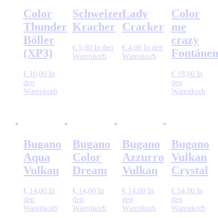
Color
Schweizer
Lady
Color
Thunder
Kracher
Cracker
me
Böller
crazy
€
5,00
In den
€
4,00
In den
(XP3)
Fontänen
Warenkorb
Warenkorb
€
10,00
In
€
18,00
In
den
den
Warenkorb
Warenkorb
Bugano
Bugano
Bugano
Bugano
Aqua
Color
Azzurro
Vulkan
Vulkan
Dream
Vulkan
Crystal
€
14,00
In
€
14,00
In
€
14,00
In
€
14,00
In
den
den
den
den
Warenkorb
Warenkorb
Warenkorb
Warenkorb