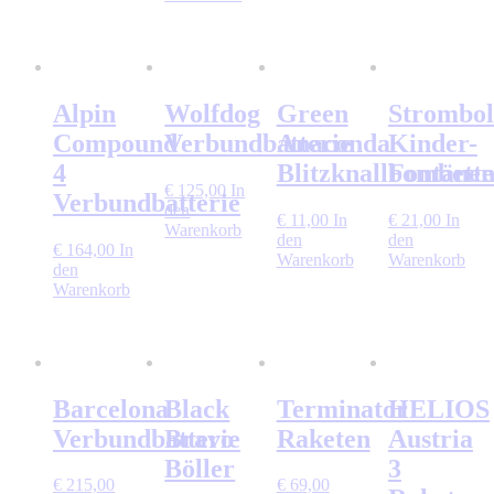
Alpin
Wolfdog
Green
Strombol
Compound
Verbundbatterie
Anaconda
Kinder-
4
Blitzknallbombett
Fontänen
€
125,00
In
Verbundbatterie
den
€
11,00
In
€
21,00
In
Warenkorb
den
den
€
164,00
In
Warenkorb
Warenkorb
den
Warenkorb
Barcelona
Black
Terminator
HELIOS
Verbundbatterie
Bravo
Raketen
Austria
Böller
3
€
215,00
€
69,00