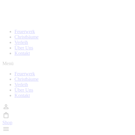
Zum
Homepage wird in kürze überarbeitet, während der Zeit
Inhalt
sind auch keine Bestellungen möglich!
wechseln
Feuerwerk
Christbäume
Verleih
Über Uns
Kontakt
Menü
Feuerwerk
Christbäume
Verleih
Über Uns
Kontakt
Shop