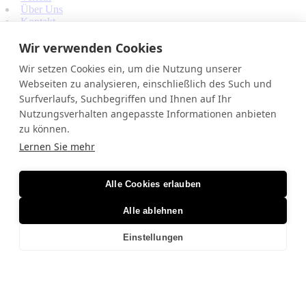
Über Uns
Kontakt
Rechtliches
Wir verwenden Cookies
Impressum
Datenschutz
Wir setzen Cookies ein, um die Nutzung unserer
AGB
Webseiten zu analysieren, einschließlich des Such und
Sonstiges
Sponsorings
Surfverlaufs, Suchbegriffen und Ihnen auf Ihr
Website by Lufy
Nutzungsverhalten angepasste Informationen anbieten
zu können.
Lernen Sie mehr
Feuerwerk
Christbäume
Verleih
Alle Cookies erlauben
Über Uns
Kontakt
Alle ablehnen
Feuerwerk
Christbäume
Einstellungen
Verleih
Über Uns
Kontakt
Shop