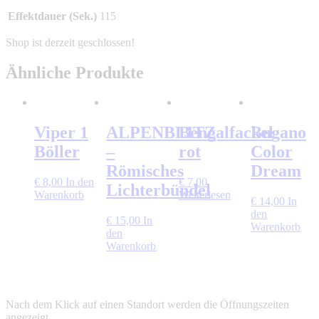
Effektdauer (Sek.)
115
Ähnliche Produkte
Viper 1
ALPENBLITZ
Bengalfackel
Bugano
Böller
–
rot
Color
Römisches
Dream
€
8,00
In den
€
7,00
Lichterbündel
Warenkorb
Weiterlesen
€
14,00
In
den
€
15,00
In
Warenkorb
den
Warenkorb
Nach dem Klick auf einen Standort werden die Öffnungszeiten
angezeigt.