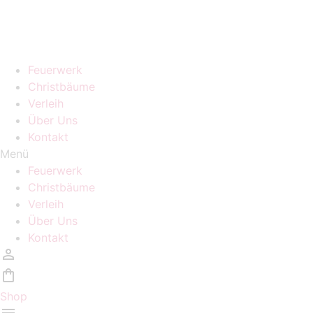
Zum
Homepage wird in kürze überarbeitet, während der Zeit
Inhalt
sind auch keine Bestellungen möglich!
wechseln
Feuerwerk
Christbäume
Verleih
Über Uns
Kontakt
Menü
Feuerwerk
Christbäume
Verleih
Über Uns
Kontakt
Shop