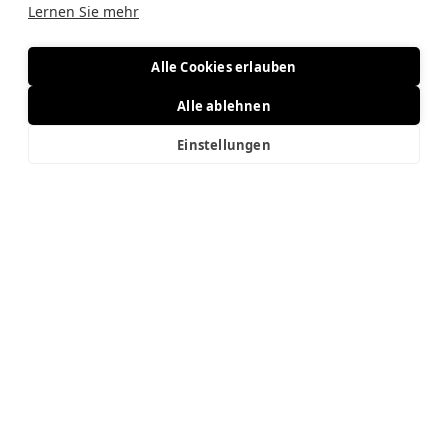
Lernen Sie mehr
info@megafire.at
Loslegen
Alle Cookies erlauben
Feuerwerk
Christbäume
Alle ablehnen
Verleih
Über Uns
Einstellungen
Kontakt
Rechtliches
Impressum
Datenschutz
AGB
Sonstiges
Sponsorings
Website by Lufy
Feuerwerk
Christbäume
Verleih