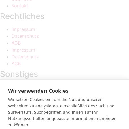
Kontakt
Rechtliches
Impressum
Datenschutz
AGB
Impressum
Datenschutz
AGB
Sonstiges
Sponsorings
Wir verwenden Cookies
Sponsorings
Wir setzen Cookies ein, um die Nutzung unserer
Webseiten zu analysieren, einschließlich des Such und
MF-Megafire Pyrotechnik e.U.
Surfverlaufs, Suchbegriffen und Ihnen auf Ihr
Wolfensberg 1
Nutzungsverhalten angepasste Informationen anbieten
A-6858 Schwarzach
zu können.
0664 365 34 81