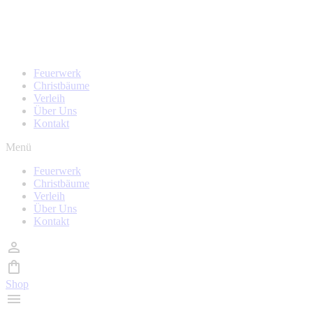
Zum
Homepage wird in kürze überarbeitet, während der Zeit
Inhalt
sind auch keine Bestellungen möglich!
wechseln
Feuerwerk
Christbäume
Verleih
Über Uns
Kontakt
Menü
Feuerwerk
Christbäume
Verleih
Über Uns
Kontakt
Shop