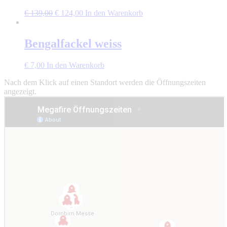
Ursprünglicher
Aktueller
€
139,00
€
124,00
In den Warenkorb
Preis
Preis
war:
ist:
€ 139,00
€ 124,00.
Bengalfackel weiss
€
7,00
In den Warenkorb
Nach dem Klick auf einen Standort werden die Öffnungszeiten
angezeigt.