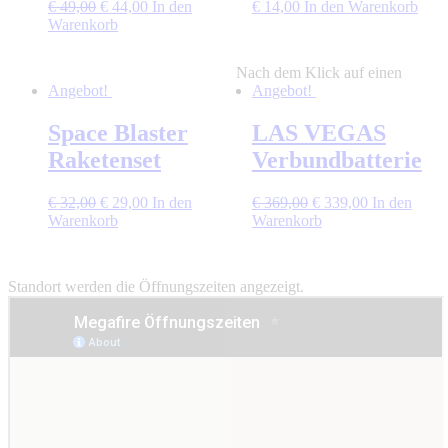
Ursprünglicher
Aktueller
€
49,00
€
44,00
In den
€
14,00
In den Warenkorb
Preis
Preis
Warenkorb
war:
ist:
€ 49,00
€ 44,00.
Nach dem Klick auf einen
Angebot!
Angebot!
Space Blaster
LAS VEGAS
Raketenset
Verbundbatterie
Ursprünglicher
Aktueller
Ursprünglicher
Aktueller
€
32,00
€
29,00
In den
€
369,00
€
339,00
In den
Preis
Preis
Preis
Preis
Warenkorb
Warenkorb
war:
ist:
war:
ist:
€ 32,00
€ 29,00.
€ 369,00
€ 339,00.
Standort werden die Öffnungszeiten angezeigt.