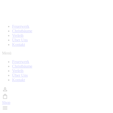
Zum
Homepage wird in kürze überarbeitet, während der Zeit
Inhalt
sind auch keine Bestellungen möglich!
wechseln
Feuerwerk
Christbäume
Verleih
Über Uns
Kontakt
Menü
Feuerwerk
Christbäume
Verleih
Über Uns
Kontakt
Shop