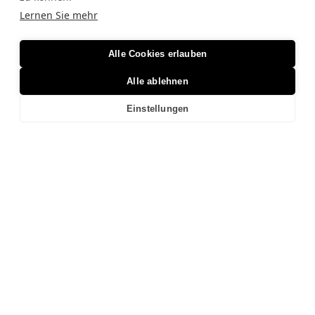
Lernen Sie mehr
MF-Megafire Pyrotechnik e.U.
Wolfensberg 1
A-6858 Schwarzach
0664 365 34 81
Alle Cookies erlauben
info@megafire.at
Loslegen
Alle ablehnen
Feuerwerk
Christbäume
Einstellungen
Verleih
Über Uns
Kontakt
Rechtliches
Impressum
Datenschutz
AGB
Sonstiges
Sponsorings
Website by Lufy
Feuerwerk
Christbäume
Verleih
Über Uns