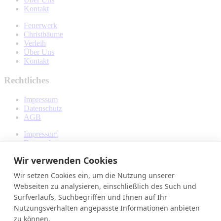
Kontakt
Feuerwerk
Christbäume
Verleih
Über Uns
Kontakt
Rechtliches
Impressum
Datenschutz
AGB
Impressum
Datenschutz
AGB
Wir verwenden Cookies
Sonstiges
Wir setzen Cookies ein, um die Nutzung unserer
Webseiten zu analysieren, einschließlich des Such und
Sponsorings
Surfverlaufs, Suchbegriffen und Ihnen auf Ihr
Sponsorings
Nutzungsverhalten angepasste Informationen anbieten
zu können.