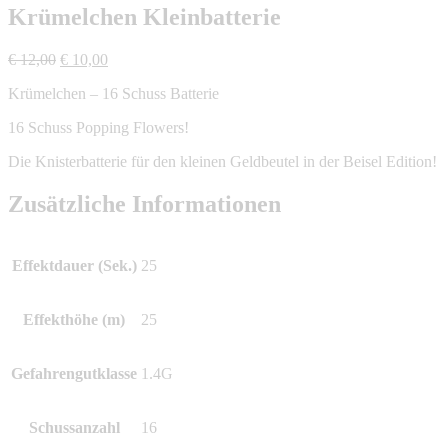
Krümelchen Kleinbatterie
Ursprünglicher
Aktueller
€
12,00
€
10,00
Preis
Preis
Krümelchen – 16 Schuss Batterie
war:
ist:
€ 12,00
€ 10,00.
16 Schuss Popping Flowers!
Die Knisterbatterie für den kleinen Geldbeutel in der Beisel Edition!
Zusätzliche Informationen
Effektdauer (Sek.)
25
Effekthöhe (m)
25
Gefahrengutklasse
1.4G
Schussanzahl
16