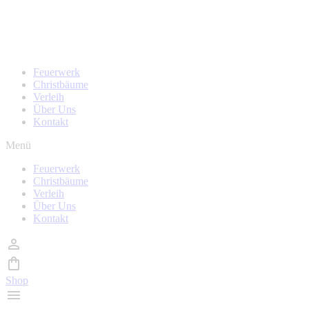
Zum
Homepage wird in kürze überarbeitet, während der Zeit
Inhalt
sind auch keine Bestellungen möglich!
wechseln
Feuerwerk
Christbäume
Verleih
Über Uns
Kontakt
Menü
Feuerwerk
Christbäume
Verleih
Über Uns
Kontakt
Shop