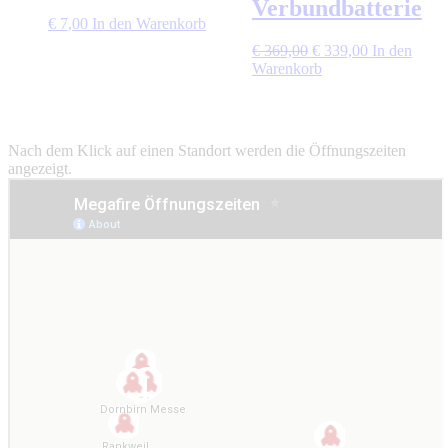
Verbundbatterie
€
7,00
In den Warenkorb
Ursprünglicher
Aktueller
€
369,00
€
339,00
In den
Preis
Preis
Warenkorb
war:
ist:
€ 369,00
€ 339,00.
Nach dem Klick auf einen Standort werden die Öffnungszeiten
angezeigt.