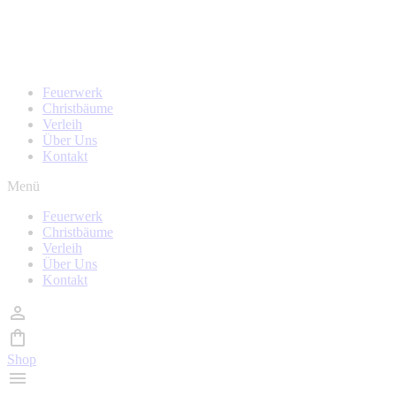
Zum
Homepage wird in kürze überarbeitet, während der Zeit
Inhalt
sind auch keine Bestellungen möglich!
wechseln
Feuerwerk
Christbäume
Verleih
Über Uns
Kontakt
Menü
Feuerwerk
Christbäume
Verleih
Über Uns
Kontakt
Shop