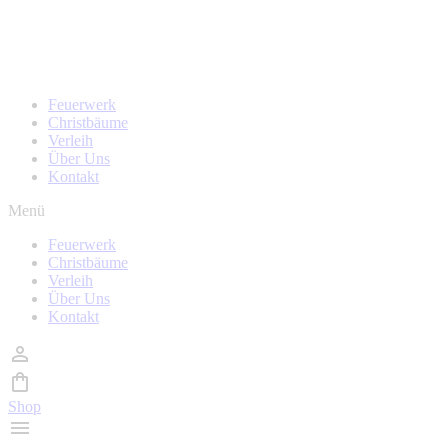
Zum
Homepage wird in kürze überarbeitet, während der Zeit
Inhalt
sind auch keine Bestellungen möglich!
wechseln
Feuerwerk
Christbäume
Verleih
Über Uns
Kontakt
Menü
Feuerwerk
Christbäume
Verleih
Über Uns
Kontakt
Shop