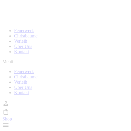
Zum
Homepage wird in kürze überarbeitet, während der Zeit
Inhalt
sind auch keine Bestellungen möglich!
wechseln
Feuerwerk
Christbäume
Verleih
Über Uns
Kontakt
Menü
Feuerwerk
Christbäume
Verleih
Über Uns
Kontakt
Shop