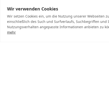
Wir verwenden Cookies
Wir setzen Cookies ein, um die Nutzung unserer Webseiten zu
einschließlich des Such und Surfverlaufs, Suchbegriffen und 
Nutzungsverhalten angepasste Informationen anbieten zu kö
mehr
MF-Megafire Pyrotechnik e.U.
Wolfensberg 1
A-6858 Schwarzach
0664 365 34 81
info@megafire.at
Loslegen
Feuerwerk
Christbäume
Verleih
Über Uns