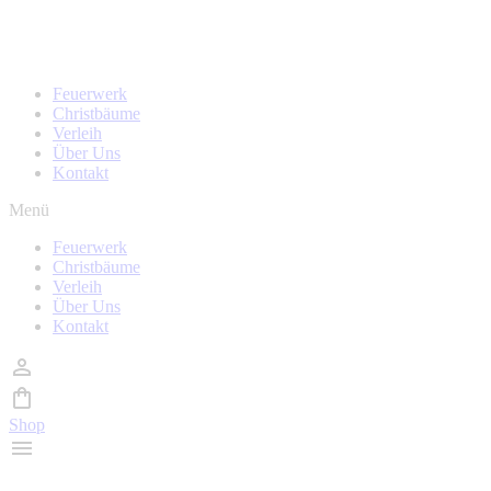
Zum
Homepage wird i
Inhalt
wechseln
Feuerwerk
Christbäume
Verleih
Über Uns
Kontakt
Menü
Feuerwerk
Christbäume
Verleih
Über Uns
Kontakt
Shop