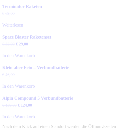
Terminator Raketen
€
69,00
Weiterlesen
Space Blaster Raketenset
Ursprünglicher
Aktueller
€
32,00
€
29,00
Preis
Preis
war:
ist:
In den Warenkorb
€ 32,00
€ 29,00.
Klein aber Fein – Verbundbatterie
€
46,00
In den Warenkorb
Alpin Compound 5 Verbundbatterie
Ursprünglicher
Aktueller
€
139,00
€
124,00
Preis
Preis
war:
ist:
In den Warenkorb
€ 139,00
€ 124,00.
Nach dem Klick auf einen Standort werden die Öffnungszeiten