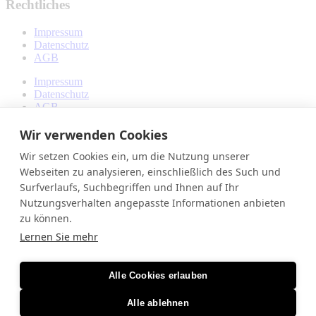
Rechtliches
Impressum
Datenschutz
AGB
Impressum
Datenschutz
AGB
Wir verwenden Cookies
Sonstiges
Wir setzen Cookies ein, um die Nutzung unserer
Sponsorings
Webseiten zu analysieren, einschließlich des Such und
Sponsorings
Surfverlaufs, Suchbegriffen und Ihnen auf Ihr
Nutzungsverhalten angepasste Informationen anbieten
zu können.
MF-Megafire Pyrotechnik e.U.
Wolfensberg 1
Lernen Sie mehr
A-6858 Schwarzach
0664 365 34 81
info@megafire.at
Alle Cookies erlauben
Loslegen
Feuerwerk
Alle ablehnen
Christbäume