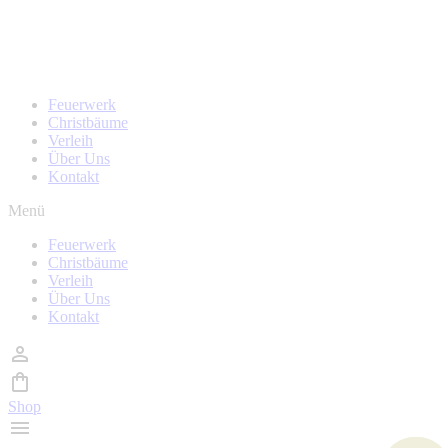
Zum
Homepage wird in kürze überarbeitet, während der Zeit
Inhalt
sind auch keine Bestellungen möglich!
wechseln
Feuerwerk
Christbäume
Verleih
Über Uns
Kontakt
Menü
Feuerwerk
Christbäume
Verleih
Über Uns
Kontakt
Shop