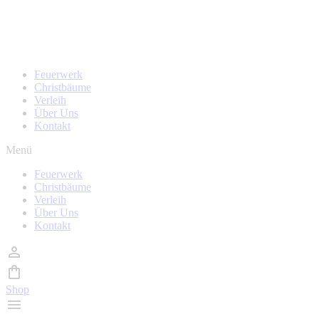
Zum
Homepage wird in kürze überarbeitet, während der Zeit
Inhalt
sind auch keine Bestellungen möglich!
wechseln
Feuerwerk
Christbäume
Verleih
Über Uns
Kontakt
Menü
Feuerwerk
Christbäume
Verleih
Über Uns
Kontakt
Shop