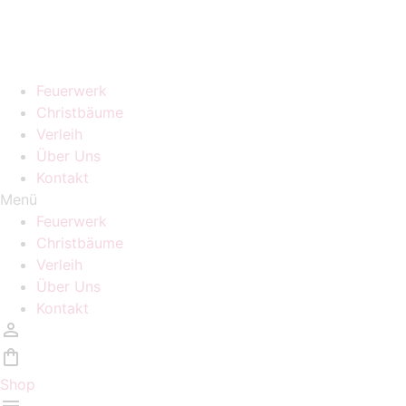
Zum
Homepage wird in kürze überarbeitet, während der Zeit
Inhalt
sind auch keine Bestellungen möglich!
wechseln
Feuerwerk
Christbäume
Verleih
Über Uns
Kontakt
Menü
Feuerwerk
Christbäume
Verleih
Über Uns
Kontakt
Shop