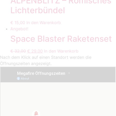
ALPENBLITZ – Römisches
Lichterbündel
€
15,00
In den Warenkorb
Angebot!
Space Blaster Raketenset
Ursprünglicher
Aktueller
€
32,00
€
29,00
In den Warenkorb
Preis
Preis
Nach dem Klick auf einen Standort werden die
war:
ist:
Öffnungszeiten angezeigt.
€ 32,00
€ 29,00.