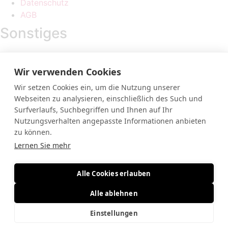
Datenschutz
AGB
Sonstiges
Sponsorings
Sponsorings
Wir verwenden Cookies
Wir setzen Cookies ein, um die Nutzung unserer
MF-Megafire Pyrotechnik e.U.
Webseiten zu analysieren, einschließlich des Such und
Wolfensberg 1
Surfverlaufs, Suchbegriffen und Ihnen auf Ihr
A-6858 Schwarzach
Nutzungsverhalten angepasste Informationen anbieten
0664 365 34 81
zu können.
info@megafire.at
Lernen Sie mehr
Loslegen
Feuerwerk
Alle Cookies erlauben
Christbäume
Verleih
Alle ablehnen
Über Uns
Einstellungen
Kontakt
Rechtliches