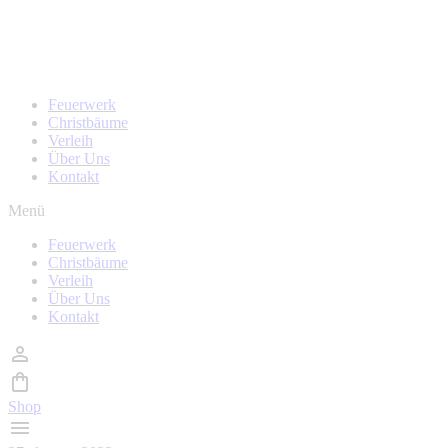
Zum
Homepage wird in kürze überarbeitet, während der Zeit
Inhalt
sind auch keine Bestellungen möglich!
wechseln
Feuerwerk
Christbäume
Verleih
Über Uns
Kontakt
Menü
Feuerwerk
Christbäume
Verleih
Über Uns
Kontakt
Shop