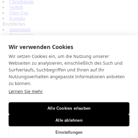
Christbäume
Verleih
Über Uns
Kontakt
Rechtliches
Impressum
Datenschutz
AGB
Wir verwenden Cookies
Sonstiges
Sponsorings
Wir setzen Cookies ein, um die Nutzung unserer
Website by Lufy
Webseiten zu analysieren, einschließlich des Such und
Surfverlaufs, Suchbegriffen und Ihnen auf Ihr
Nutzungsverhalten angepasste Informationen anbieten
Feuerwerk
Christbäume
zu können.
Verleih
Lernen Sie mehr
Über Uns
Kontakt
Alle Cookies erlauben
Feuerwerk
Christbäume
Verleih
Alle ablehnen
Über Uns
Kontakt
Einstellungen